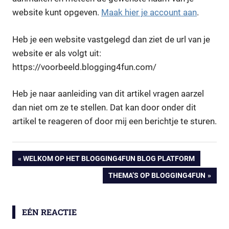
website kunt opgeven.
Maak hier je account aan
.
Heb je een website vastgelegd dan ziet de url van je
website er als volgt uit:
https://voorbeeld.blogging4fun.com/
Heb je naar aanleiding van dit artikel vragen aarzel
dan niet om ze te stellen. Dat kan door onder dit
artikel te reageren of door mij een berichtje te sturen.
Bericht
VORIG
WELKOM OP HET BLOGGING4FUN BLOG PLATFORM
BERICHT:
VOLGEND
THEMA’S OP BLOGGING4FUN
navigatie
BERICHT:
EÉN REACTIE