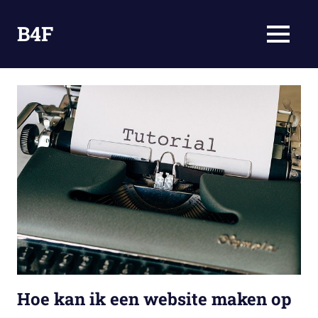
Ga
naar
B4F
MENU
de
Omdat
inhoud
Bloggen
Fun
is
Hoe kan ik een website maken op