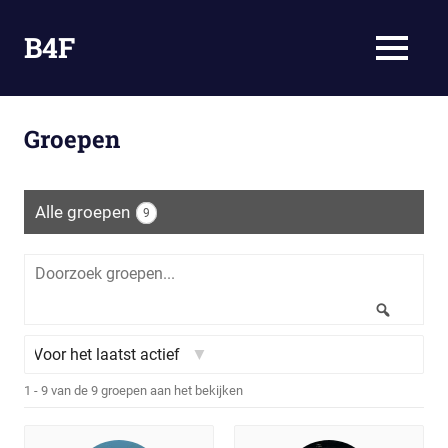
Ga
naar
B4F
MENU
de
Omdat
inhoud
Bloggen
Fun
Groepen
is
Alle groepen
9
Doorzoek
groepen...
Zoeken
Rangschikken
1 - 9 van de 9 groepen aan het bekijken
op: