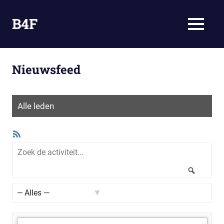
Ga
naar
B4F
MENU
de
Omdat
inhoud
Bloggen
Fun
Nieuwsfeed
is
Alle leden
RSS
feed
Zoek
de
Zoeken
activiteit...
Toon: