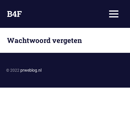
Ga
naar
B4F
MENU
de
Omdat
inhoud
Bloggen
Fun
Wachtwoord vergeten
is
© 2022
prweblog.nl