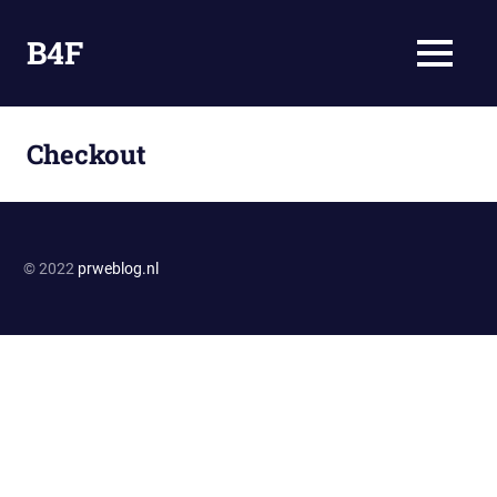
Ga
naar
B4F
MENU
de
Omdat
inhoud
Bloggen
Fun
Checkout
is
© 2022
prweblog.nl