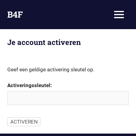
Ga
naar
B4F
MENU
de
Omdat
inhoud
Bloggen
Fun
Je account activeren
is
Geef een geldige activering sleutel op.
Activeringssleutel: